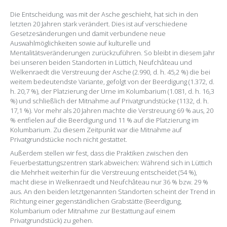
Die Entscheidung, was mit der Asche geschieht, hat sich in den
letzten 20 Jahren stark verändert. Dies ist auf verschiedene
Gesetzesänderungen und damit verbundene neue
Auswahlmöglichkeiten sowie auf kulturelle und
Mentalitätsveränderungen zurückzuführen. So bleibt in diesem Jahr
bei unseren beiden Standorten in Lüttich, Neufchâteau und
Welkenraedt die Verstreuung der Asche (2.990, d. h. 45,2 %) die bei
weitem bedeutendste Variante, gefolgt von der Beerdigung (1.372, d.
h. 20,7 %), der Platzierung der Urne im Kolumbarium (1.081, d. h. 16,3
%) und schließlich der Mitnahme auf Privatgrundstücke (1132, d. h.
17,1 %). Vor mehr als 20 Jahren machte die Verstreuung 69 % aus, 20
% entfielen auf die Beerdigung und 11 % auf die Platzierung im
Kolumbarium. Zu diesem Zeitpunkt war die Mitnahme auf
Privatgrundstücke noch nicht gestattet.
Außerdem stellen wir fest, dass die Praktiken zwischen den
Feuerbestattungszentren stark abweichen: Während sich in Lüttich
die Mehrheit weiterhin für die Verstreuung entscheidet (54 %),
macht diese in Welkenraedt und Neufchâteau nur 36 % bzw. 29 %
aus. An den beiden letztgenannten Standorten scheint der Trend in
Richtung einer gegenständlichen Grabstätte (Beerdigung,
Kolumbarium oder Mitnahme zur Bestattung auf einem
Privatgrundstück) zu gehen.