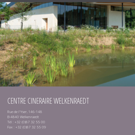
CENTRE CINERAIRE WELKENRAEDT
Rue de l'Yser, 146-148
B-4840 Welkenraedt
Tél : +32 (0)87 32 55 00
Fax : +32 (0)87 32 55 09