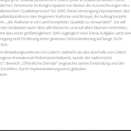
stlichen Zeremonie im Kongresspalast von Namur die Auszeichnungen des
allonischen Qualitätspreises" für 2009. Diese Vereinigung repräsentiert das
alitätsbündnis in den Regionen Wallonie und Brüssel, ihr Auftrag besteht
rin, „die Wallonie in ein Land kompletter Qualität zu verwandeln". Sie will
esen Gedanken quer über alle Bereiche und auf allen Ebenen verbreiten,
mit dies einer größtmöglichen Zahl zugänglich wird. Diese Aufgabe setzt ein
regung und Förderung einer gewissen Sinnesänderung auf lange Sicht
raus.
m Bestattungszentrum von Lüttich, vielmehr als das oberhalb von Lüttich
legene Krematorium Robermont bekannt, wurde der wallonische
nz", Bereich „Öffentliche Dienste" angesichts seiner Einbindung und der
g Exzellenz durch Implementierung eines globalen
annt.
 Einrichtung des Bestattungszentrum durch die Stadt Lüttich, welches bereit
n entworfen und verwaltet worden war. Während all dieser Jahre arbeiteten
lkerung aufzuhalten.
ahm im Mai 2008 seinen Anfang und beinhaltete 4 Schlüsselphasen:
einem Zeitraum von drei Jahren (von 2008 bis 2010) erstellt wurde,
nehmen zu einer qualitativ strukturierten dauerhaften Ausrichtung, die all
richtung konnten wir auf klar identifizierte Anforderungen reagieren und
s und der Firmenvorstand beschlossen, sich in Richtung Qualität, die sich
kts informiert und gegenüber der Ausrichtung auf Qualität besonders