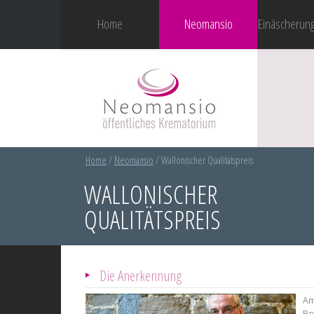
Home
Neomansio
Einäscherun
Home
/
Neomansio
/
Wallonischer Qualitätspreis
WALLONISCHER
QUALITÄTSPREIS
Die Anerkennung
Am
Be