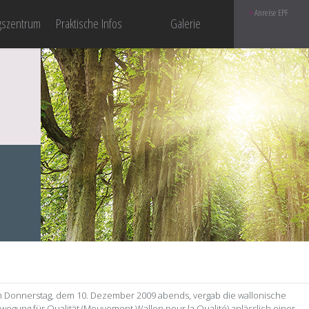
Anreise EPF
gszentrum
Praktische Infos
Galerie
 Donnerstag, dem 10. Dezember 2009 abends, vergab die wallonische
wegung für Qualität (Mouvement Wallon pour la Qualité) anlässlich einer