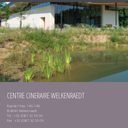
CENTRE CINERAIRE WELKENRAEDT
Rue de l'Yser, 146-148
B-4840 Welkenraedt
Tél : +32 (0)87 32 55 00
Fax : +32 (0)87 32 55 09