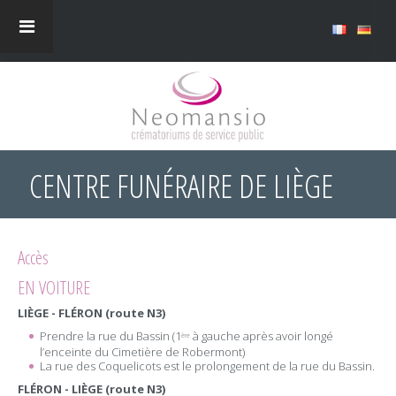
CENTRE FUNÉRAIRE DE LIÈGE
Accès
EN VOITURE
LIÈGE - FLÉRON (route N3)
Prendre la rue du Bassin (1
à gauche après avoir longé
ère
l’enceinte du Cimetière de Robermont)
La rue des Coquelicots est le prolongement de la rue du Bassin.
FLÉRON - LIÈGE (route N3)