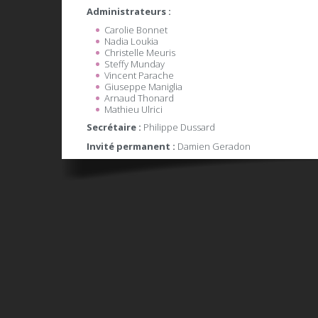
Administrateurs :
Carolie Bonnet
Nadia Loukia
Christelle Meuris
Steffy Munday
Vincent Parache
Giuseppe Maniglia
Arnaud Thonard
Mathieu Ulrici
Secrétaire :
Philippe Dussard
Invité permanent :
Damien Geradon