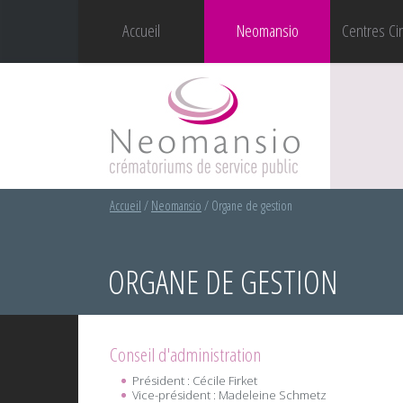
Accueil
Neomansio
Centres Ci
Accueil
/
Neomansio
/
Organe de gestion
ORGANE DE GESTION
Conseil d'administration
Président : Cécile Firket
Vice-président : Madeleine Schmetz