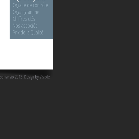
Organe de contrôle
Organigramme
Chiffres clés
Nos associés
Prix de la Qualité
omansio 2013
Design by Visible