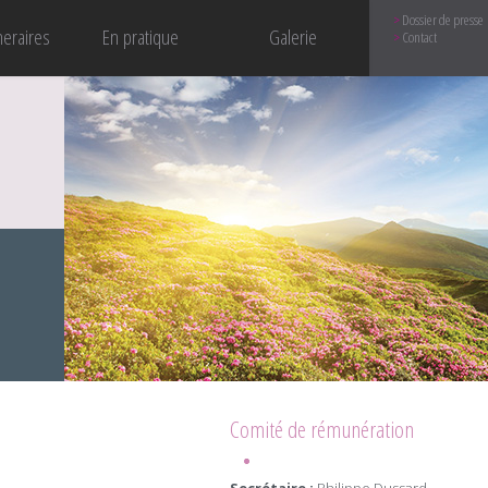
Dossier de presse
neraires
En pratique
Galerie
Contact
Comité de rémunération
Secrétaire :
Philippe Dussard