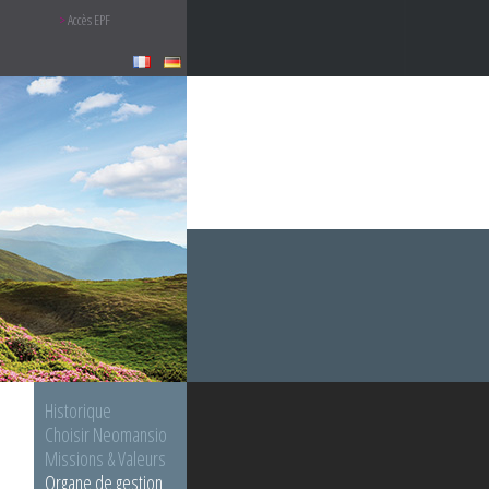
Accès EPF
Historique
Choisir Neomansio
Missions & Valeurs
Organe de gestion