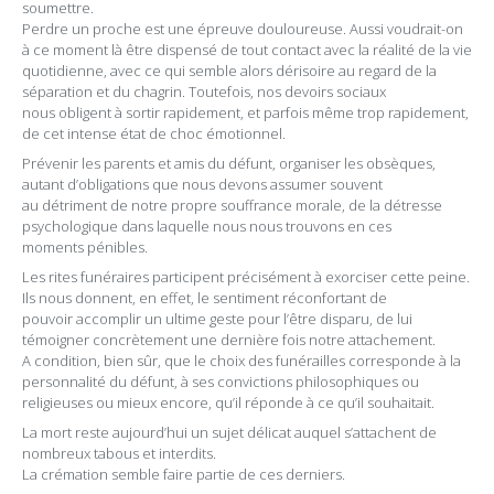
soumettre.
Perdre un proche est une épreuve douloureuse. Aussi voudrait-on
à ce moment là être dispensé de tout contact avec la réalité de la vie
quotidienne, avec ce qui semble alors dérisoire au regard de la
séparation et du chagrin. Toutefois, nos devoirs sociaux
nous obligent à sortir rapidement, et parfois même trop rapidement,
de cet intense état de choc émotionnel.
Prévenir les parents et amis du défunt, organiser les obsèques,
autant d’obligations que nous devons assumer souvent
au détriment de notre propre souffrance morale, de la détresse
psychologique dans laquelle nous nous trouvons en ces
moments pénibles.
Les rites funéraires participent précisément à exorciser cette peine.
Ils nous donnent, en effet, le sentiment réconfortant de
pouvoir accomplir un ultime geste pour l’être disparu, de lui
témoigner concrètement une dernière fois notre attachement.
A condition, bien sûr, que le choix des funérailles corresponde à la
personnalité du défunt, à ses convictions philosophiques ou
religieuses ou mieux encore, qu’il réponde à ce qu’il souhaitait.
La mort reste aujourd’hui un sujet délicat auquel s’attachent de
nombreux tabous et interdits.
La crémation semble faire partie de ces derniers.