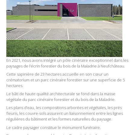
En 2021, nous avons intégré un pôle cinéraire exceptionnel dans les
paysages de l’écrin forestier du bois de la Maladrie à Neufchâteau.
Cette sapinière de 23 hectares accueille en son cœur un
crématorium et un parc cinéraire forestier sur une superficie de 5
hectares.
Le bâti de haute qualité architecturale se fond dans la masse
végétale du parc cinéraire forestier et du bois de la Maladrie.
Les plans d’eau, les compositions arborées et végétales, les prés
fleuris, les couvre-sols assurent un liaisonnement entre les lignes
régulières du bâtiment et les formes naturelles du paysage.
Le cadre paysager constitue le monument funéraire.