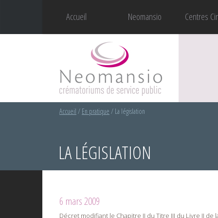
Accueil
Neomansio
Centres Ci
Accueil
/
En pratique
/
La législation
LA LÉGISLATION
6 mars 2009
Décret modifiant le Chapitre II du Titre III du Livre II 