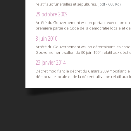
relatif aux funérailles et sépultures.
(.pdf - 600 Ko)
29 octobre 2009
Arrêté du Gouvernement wallon portant exécution du décre
première partie de Code de la démocratie locale et de 
3 juin 2010
Arrêté du Gouvernement wallon déterminant les conditio
Gouvernement wallon du 30 juin 1994 relatif aux déchets
23 janvier 2014
Décret modifiant le décret du 6 mars 2009 modifiant le Cha
démocratie locale et de la décentralisation relatif aux fu