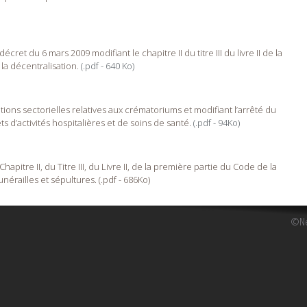
t du 6 mars 2009 modifiant le chapitre II du titre III du livre II de la
la décentralisation.
(.pdf - 640 Ko)
ns sectorielles relatives aux crématoriums et modifiant l’arrêté du
 d’activités hospitalières et de soins de santé.
(.pdf - 94Ko)
pitre II, du Titre III, du Livre II, de la première partie du Code de la
nérailles et sépultures. (.pdf - 686Ko)
©Ne