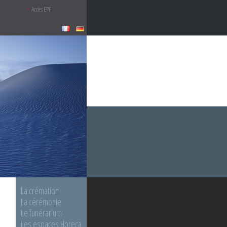
Accès EPF
La crémation
La cérémonie
Le funérarium
Les espaces Horeca