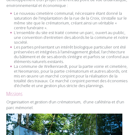
environnemental et économique :
Le nouveau cimetière communal, nécessaire étant donné la
saturation de l'implantation de la rue de la Croix, s’installe sur le
même site que le crématorium, créant ainsi un véritable «
centre funéraire
»
.
L’ensemble du site est traité comme un parc, ouvert au public,
une convention d’entretien des abords lie la commune et notre
société.
Les parties présentant un intérêt biologique particulier ont été
préservées et intégrées à l’aménagement global, l’architecture
du bâtiment et de ses abords s’intègre et parfois se confond aux
éléments naturels existants.
La commune de Welkenraedt, pour la partie voirie et cimetière,
et Neomansio, pour la partie crématorium et autres abords, ont
mis en œuvre un marché conjoint pour la réalisation de la
totalité des travaux. Ce marché conjoint permet des économies
d’échelle et une gestion plus stricte des plannings.
Missions
Organisation et gestion d’un crématorium, d'une cafétéria et d'un
parc mémoriel.