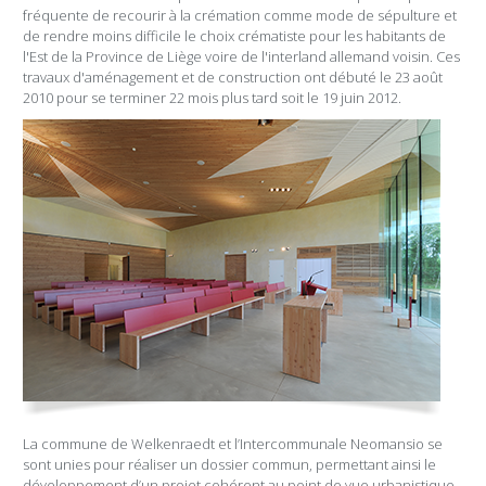
fréquente de recourir à la crémation comme mode de sépulture et
de rendre moins difficile le choix crématiste pour les habitants de
l'Est de la Province de Liège voire de l'interland allemand voisin. Ces
travaux d'aménagement et de construction ont débuté le 23 août
2010 pour se terminer 22 mois plus tard soit le 19 juin 2012.
La commune de Welkenraedt et l’Intercommunale Neomansio se
sont unies pour réaliser un dossier commun, permettant ainsi le
développement d’un projet cohérent au point de vue urbanistique,