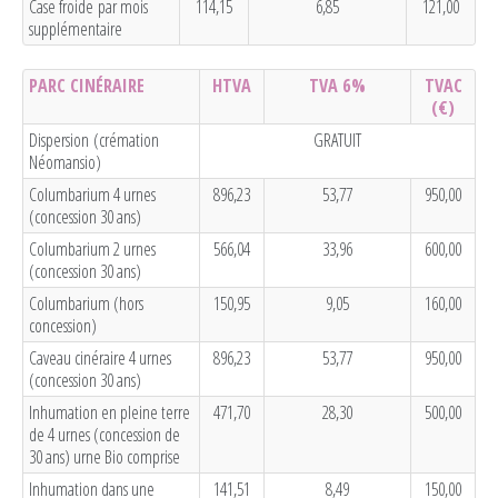
Case froide
par mois
114,15
6,85
121,00
supplémentaire
PARC CINÉRAIRE
HTVA
TVA 6%
TVAC
(€)
Dispersion (crémation
GRATUIT
Néomansio)
Columbarium 4 urnes
896,23
53,77
950,00
(concession 30 ans)
Columbarium 2 urnes
566,04
33,96
600,00
(concession 30 ans)
Columbarium (hors
150,95
9,05
160,00
concession)
Caveau cinéraire 4 urnes
896,23
53,77
950,00
(concession 30 ans)
Inhumation en pleine terre
471,70
28,30
500,00
de 4 urnes (concession de
30 ans) urne Bio comprise
Inhumation dans une
141,51
8,49
150,00