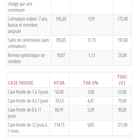
charge par une
commune
Crémation enfant -7 ans,
165,09
9,91
175,00
foetus et membre
amputé
Salle de cérémonie (sans
185,85
11,15
197,00
crémation)
Remise symbolique de
18,87
1,13
20,00
cendres
TVAC
CASE FROIDE
HTVA
TVA 6%
(€)
Case froide de 1 à 3 jours
50,00
3,00
53,00
Case froide de 4 à 7 jours
74,53
4,47
79,00
Case froide de 8 à 11
84,91
5,09
90,00
jours
Case froide de 12 jours à
114,15
6,85
121,00
1 mois