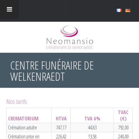
CENTRE FUNÉRAIRE DE
WELKENRAEDT
Nos tarifs
TVAC
CREMATORIUM
HTVA
TVA 6%
(€)
Crémation adulte
747,17
44,83
792,00
Crémation prise en
226,42
13,58
240,00